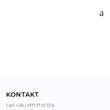
SPOTIFY IST DER
INBEGRIFF VON
HEUCHELEI UND
AUSBEUTUNG
KONTAKT
Call: + 49 / 0171 77 01 72 6