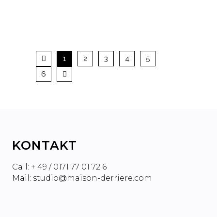
PODCAST MILLIARDÄR
WURDE
1
2
3
4
5
6
KONTAKT
Call: + 49 / 0171 77 01 72 6
Mail: studio@maison-derriere.com