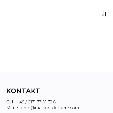
DEUTSCHLAND IST DER
WICHTIGSTE MARKT FÜR
SONGWRITER
KONTAKT
Call: + 49 / 0171 77 01 72 6
Mail: studio@maison-derriere.com