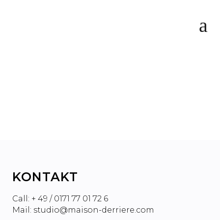
DIE BESTE STUDIO
MONITOR KOMBINATION
ALLER ZEITEN?
KONTAKT
Call: + 49 / 0171 77 01 72 6
Mail: studio@maison-derriere.com