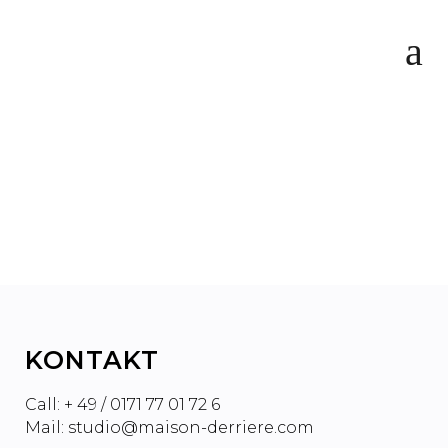
MP3 EINE DEUTSCHE
ERFINDUNG DIE DAS
BUSINESS SPRENGTE
KONTAKT
Call: + 49 / 0171 77 01 72 6
Mail: studio@maison-derriere.com