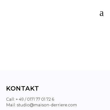
WARUM DEIN
SMARTPHONE DICH DUMM
UND KRANK MACHT
KONTAKT
Call: + 49 / 0171 77 01 72 6
Mail: studio@maison-derriere.com