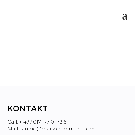
DOMINANZ GROSSER
MUSIKLABELS IST EIN
PROBLEM
KONTAKT
Call: + 49 / 0171 77 01 72 6
Mail: studio@maison-derriere.com