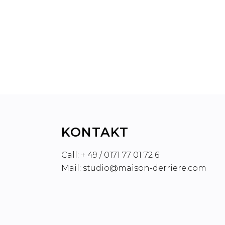
PLAYLIST PITCHING: DAS
GEFÄHRLICHE SPIEL MIT DER
RELEVANZ
KONTAKT
Call: + 49 / 0171 77 01 72 6
Mail: studio@maison-derriere.com