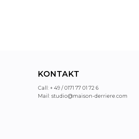
WIE DEIN PODCAST ZUM
UMSATZHEBEL WERDEN KANN
KONTAKT
Call: + 49 / 0171 77 01 72 6
Mail: studio@maison-derriere.com