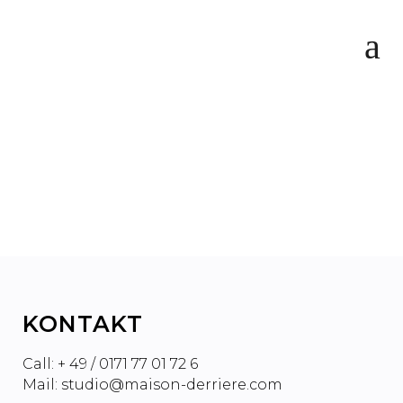
WARUM STEREO BLEIBT
UND ATMOS IGNORIERT
WIRD
KONTAKT
Call: + 49 / 0171 77 01 72 6
Mail: studio@maison-derriere.com