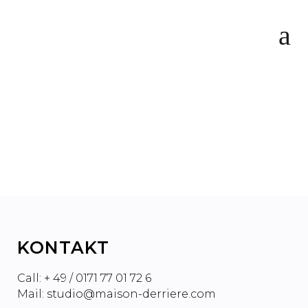
WIE ICH ÜBER NACHT ZUM
PODCAST MILLIARDÄR
WURDE
KONTAKT
Call: + 49 / 0171 77 01 72 6
Mail: studio@maison-derriere.com