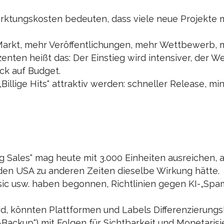
rktungskosten bedeuten, dass viele neue Projekte 
arkt, mehr Veröffentlichungen, mehr Wettbewerb, me
zenten heißt das: Der Einstieg wird intensiver, der 
ck auf Budget.
Billige Hits“ attraktiv werden: schneller Release, min
g Sales“ mag heute mit 3.000 Einheiten ausreichen, a
 den USA zu anderen Zeiten dieselbe Wirkung hätte.
sic usw. haben begonnen, Richtlinien gegen KI-„Spam
 könnten Plattformen und Labels Differenzierungskri
I-Backup“) mit Folgen für Sichtbarkeit und Monetarisi