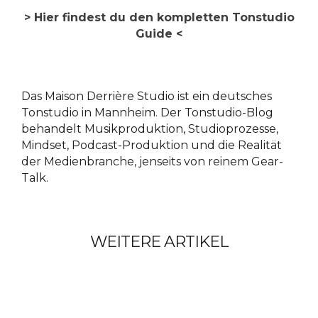
> Hier findest du den kompletten Tonstudio
Guide <
Das Maison Derrière Studio ist ein deutsches
Tonstudio in Mannheim. Der Tonstudio-Blog
behandelt Musikproduktion, Studioprozesse,
Mindset, Podcast-Produktion und die Realität
der Medienbranche, jenseits von reinem Gear-
Talk.
WEITERE ARTIKEL
WIEVIEL AKUSTIK
WIEDER IST ES
OPTIMIERUNG BRAUCHE
MEDIENVERSAGEN
WIE SOCIAL MEDIA
ICH IM TONSTUDIO
STATT
PLATTFORMEN DEINE
WIE INSTRUMENTAL
MACHTKONTROLLE